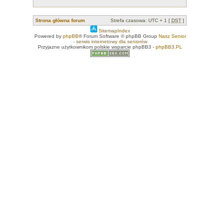
Strona główna forum
Strefa czasowa: UTC + 1 [
DST
]
SitemapIndex
Powered by
phpBB
® Forum Software © phpBB Group
Nasz Senior
- serwis internetowy dla seniorów
Przyjazne użytkownikom polskie wsparcie phpBB3 -
phpBB3.PL