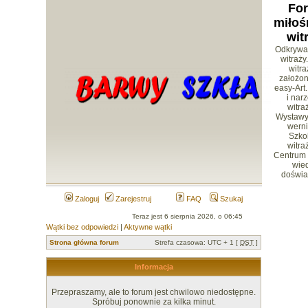
Fo
miłoś
wit
Odkrywa
witraży
witr
założon
easy-Art.
i nar
witra
Wystawy 
werni
Szko
witra
Centrum
wied
doświa
Zaloguj
Zarejestruj
FAQ
Szukaj
Teraz jest 6 sierpnia 2026, o 06:45
Wątki bez odpowiedzi
|
Aktywne wątki
Strona główna forum
Strefa czasowa: UTC + 1 [
DST
]
Informacja
Przepraszamy, ale to forum jest chwilowo niedostępne.
Spróbuj ponownie za kilka minut.