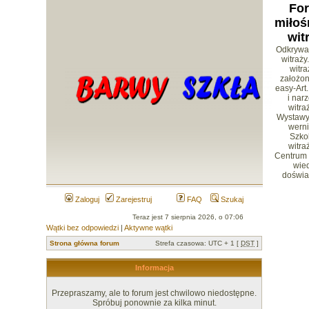
Fo
miłoś
wit
Odkrywa
witraży
witr
założon
easy-Art.
i nar
witra
Wystawy 
werni
Szko
witra
Centrum
wied
doświa
Zaloguj
Zarejestruj
FAQ
Szukaj
Teraz jest 7 sierpnia 2026, o 07:06
Wątki bez odpowiedzi
|
Aktywne wątki
Strona główna forum
Strefa czasowa: UTC + 1 [
DST
]
Informacja
Przepraszamy, ale to forum jest chwilowo niedostępne.
Spróbuj ponownie za kilka minut.