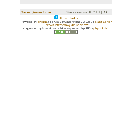
Strona główna forum
Strefa czasowa: UTC + 1 [
DST
]
SitemapIndex
Powered by
phpBB
® Forum Software © phpBB Group
Nasz Senior
- serwis internetowy dla seniorów
Przyjazne użytkownikom polskie wsparcie phpBB3 -
phpBB3.PL