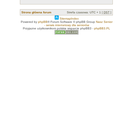
Strona główna forum
Strefa czasowa: UTC + 1 [
DST
]
SitemapIndex
Powered by
phpBB
® Forum Software © phpBB Group
Nasz Senior
- serwis internetowy dla seniorów
Przyjazne użytkownikom polskie wsparcie phpBB3 -
phpBB3.PL