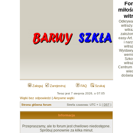
Fo
miłoś
wit
Odkrywa
witraży
witr
założon
easy-Art.
i nar
witra
Wystawy 
werni
Szko
witra
Centrum
wied
doświa
Zaloguj
Zarejestruj
FAQ
Szukaj
Teraz jest 7 sierpnia 2026, o 07:05
Wątki bez odpowiedzi
|
Aktywne wątki
Strona główna forum
Strefa czasowa: UTC + 1 [
DST
]
Informacja
Przepraszamy, ale to forum jest chwilowo niedostępne.
Spróbuj ponownie za kilka minut.