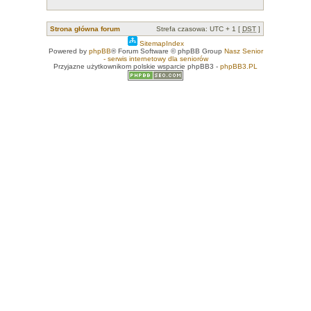
Strona główna forum
Strefa czasowa: UTC + 1 [
DST
]
SitemapIndex
Powered by
phpBB
® Forum Software © phpBB Group
Nasz Senior
- serwis internetowy dla seniorów
Przyjazne użytkownikom polskie wsparcie phpBB3 -
phpBB3.PL