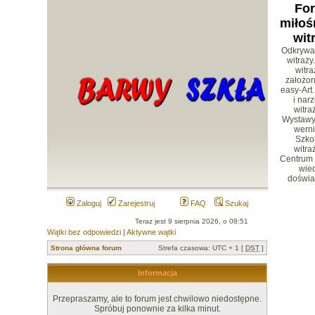
Fo
miłoś
wit
Odkrywa
witraży
witr
założon
easy-Art.
i nar
witra
Wystawy 
werni
Szko
witra
Centrum
wied
doświa
Zaloguj
Zarejestruj
FAQ
Szukaj
Teraz jest 9 sierpnia 2026, o 08:51
Wątki bez odpowiedzi
|
Aktywne wątki
Strona główna forum
Strefa czasowa: UTC + 1 [
DST
]
Informacja
Przepraszamy, ale to forum jest chwilowo niedostępne.
Spróbuj ponownie za kilka minut.