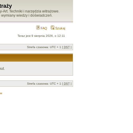
traży
Art. Techniki i narzędzia witrażowe.
m wymiany wiedzy i doświadczeń.
FAQ
Szukaj
Teraz jest 9 sierpnia 2026, o 12:11
Strefa czasowa: UTC + 1 [
DST
]
ut.
Strefa czasowa: UTC + 1 [
DST
]
ów