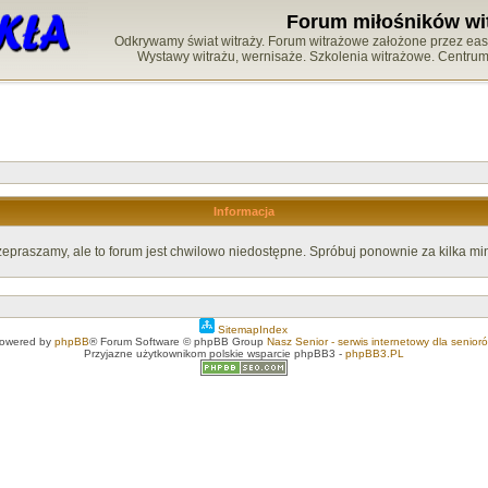
Forum miłośników wi
Odkrywamy świat witraży. Forum witrażowe założone przez easy-
Wystawy witrażu, wernisaże. Szkolenia witrażowe. Centru
Informacja
zepraszamy, ale to forum jest chwilowo niedostępne. Spróbuj ponownie za kilka min
SitemapIndex
owered by
phpBB
® Forum Software © phpBB Group
Nasz Senior - serwis internetowy dla senior
Przyjazne użytkownikom polskie wsparcie phpBB3 -
phpBB3.PL