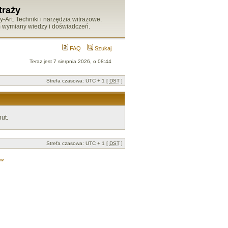
traży
Art. Techniki i narzędzia witrażowe.
m wymiany wiedzy i doświadczeń.
FAQ
Szukaj
Teraz jest 7 sierpnia 2026, o 08:44
Strefa czasowa: UTC + 1 [
DST
]
ut.
Strefa czasowa: UTC + 1 [
DST
]
ów