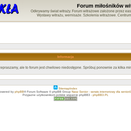
Forum miłośników wi
Odkrywamy świat witraży. Forum witrażowe założone przez easy-
Wystawy witrażu, wernisaże. Szkolenia witrażowe. Centru
Informacja
zepraszamy, ale to forum jest chwilowo niedostępne. Spróbuj ponownie za kilka min
SitemapIndex
owered by
phpBB
® Forum Software © phpBB Group
Nasz Senior - serwis internetowy dla senior
Przyjazne użytkownikom polskie wsparcie phpBB3 -
phpBB3.PL