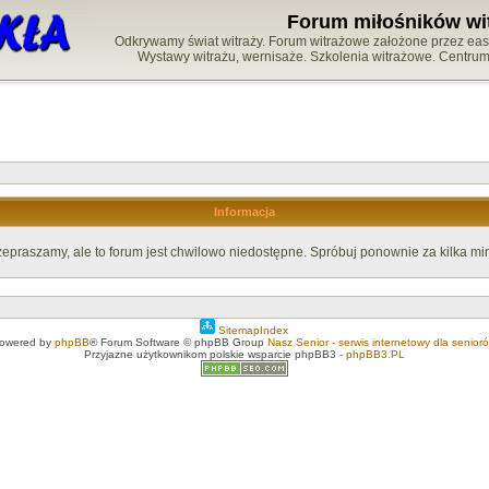
Forum miłośników wi
Odkrywamy świat witraży. Forum witrażowe założone przez easy-
Wystawy witrażu, wernisaże. Szkolenia witrażowe. Centru
Informacja
zepraszamy, ale to forum jest chwilowo niedostępne. Spróbuj ponownie za kilka min
SitemapIndex
owered by
phpBB
® Forum Software © phpBB Group
Nasz Senior - serwis internetowy dla senior
Przyjazne użytkownikom polskie wsparcie phpBB3 -
phpBB3.PL