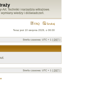
traży
Art. Techniki i narzędzia witrażowe.
m wymiany wiedzy i doświadczeń.
FAQ
Szukaj
Teraz jest 10 sierpnia 2026, o 06:00
Strefa czasowa: UTC + 1 [
DST
]
ut.
Strefa czasowa: UTC + 1 [
DST
]
ów