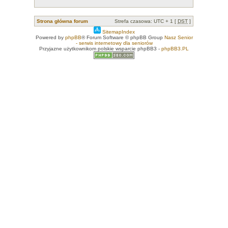
Strona główna forum
Strefa czasowa: UTC + 1 [
DST
]
SitemapIndex
Powered by
phpBB
® Forum Software © phpBB Group
Nasz Senior
- serwis internetowy dla seniorów
Przyjazne użytkownikom polskie wsparcie phpBB3 -
phpBB3.PL