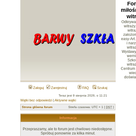
Fo
miłoś
wit
Odkrywa
witraży
witr
założon
easy-Art.
i nar
witra
Wystawy 
werni
Szko
witra
Centrum
wied
doświa
Zaloguj
Zarejestruj
FAQ
Szukaj
Teraz jest 9 sierpnia 2026, o 11:21
Wątki bez odpowiedzi
|
Aktywne wątki
Strona główna forum
Strefa czasowa: UTC + 1 [
DST
]
Informacja
Przepraszamy, ale to forum jest chwilowo niedostępne.
Spróbuj ponownie za kilka minut.