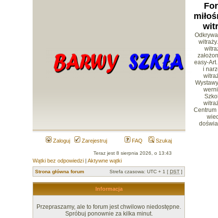
Fo
miłoś
wit
Odkrywa
witraży
witr
założon
easy-Art.
i nar
witra
Wystawy 
werni
Szko
witra
Centrum
wied
doświa
Zaloguj
Zarejestruj
FAQ
Szukaj
Teraz jest 8 sierpnia 2026, o 13:43
Wątki bez odpowiedzi
|
Aktywne wątki
Strona główna forum
Strefa czasowa: UTC + 1 [
DST
]
Informacja
Przepraszamy, ale to forum jest chwilowo niedostępne.
Spróbuj ponownie za kilka minut.