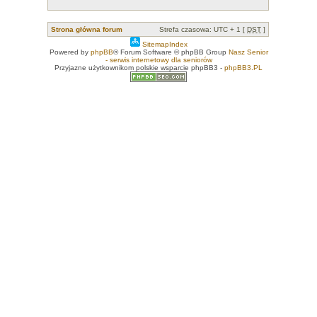
Strona główna forum
Strefa czasowa: UTC + 1 [
DST
]
SitemapIndex
Powered by
phpBB
® Forum Software © phpBB Group
Nasz Senior
- serwis internetowy dla seniorów
Przyjazne użytkownikom polskie wsparcie phpBB3 -
phpBB3.PL