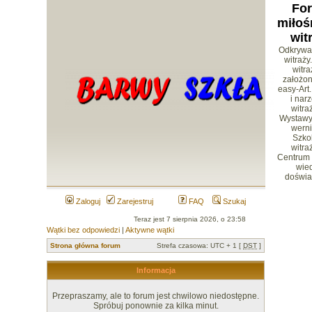
Fo
miłoś
wit
Odkrywa
witraży
witr
założon
easy-Art.
i nar
witra
Wystawy 
werni
Szko
witra
Centrum
wied
doświa
Zaloguj
Zarejestruj
FAQ
Szukaj
Teraz jest 7 sierpnia 2026, o 23:58
Wątki bez odpowiedzi
|
Aktywne wątki
Strona główna forum
Strefa czasowa: UTC + 1 [
DST
]
Informacja
Przepraszamy, ale to forum jest chwilowo niedostępne.
Spróbuj ponownie za kilka minut.