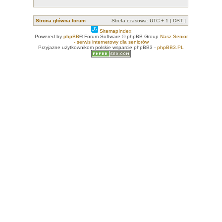
Strona główna forum
Strefa czasowa: UTC + 1 [
DST
]
SitemapIndex
Powered by
phpBB
® Forum Software © phpBB Group
Nasz Senior
- serwis internetowy dla seniorów
Przyjazne użytkownikom polskie wsparcie phpBB3 -
phpBB3.PL