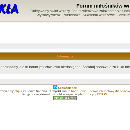
Forum miłośników wi
Odkrywamy świat witraży. Forum witrażowe założone przez easy-
Wystawy witrażu, wernisaże. Szkolenia witrażowe. Centru
Informacja
zepraszamy, ale to forum jest chwilowo niedostępne. Spróbuj ponownie za kilka min
SitemapIndex
owered by
phpBB
® Forum Software © phpBB Group
Nasz Senior - serwis internetowy dla senior
Przyjazne użytkownikom polskie wsparcie phpBB3 -
phpBB3.PL