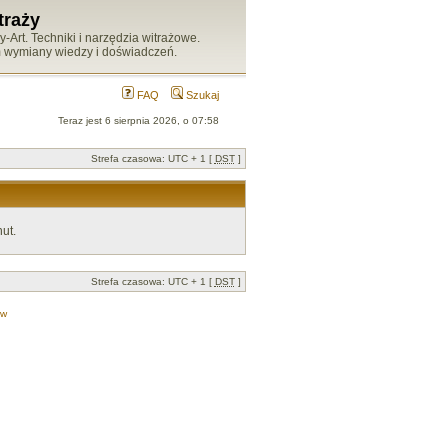
traży
Art. Techniki i narzędzia witrażowe.
m wymiany wiedzy i doświadczeń.
FAQ
Szukaj
Teraz jest 6 sierpnia 2026, o 07:58
Strefa czasowa: UTC + 1 [
DST
]
ut.
Strefa czasowa: UTC + 1 [
DST
]
ów