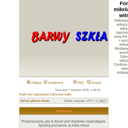
Fo
miłoś
wit
Odkrywa
witraży
witr
założon
easy-Art.
i nar
witra
Wystawy 
werni
Szko
witra
Centrum
wied
doświa
Zaloguj
Zarejestruj
FAQ
Szukaj
Teraz jest 7 sierpnia 2026, o 09:51
Wątki bez odpowiedzi
|
Aktywne wątki
Strona główna forum
Strefa czasowa: UTC + 1 [
DST
]
Informacja
Przepraszamy, ale to forum jest chwilowo niedostępne.
Spróbuj ponownie za kilka minut.