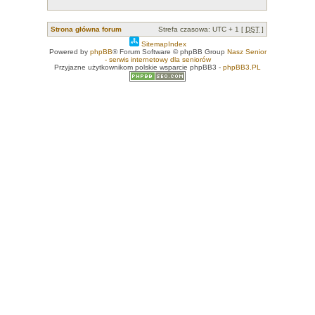
Strona główna forum
Strefa czasowa: UTC + 1 [
DST
]
SitemapIndex
Powered by
phpBB
® Forum Software © phpBB Group
Nasz Senior
- serwis internetowy dla seniorów
Przyjazne użytkownikom polskie wsparcie phpBB3 -
phpBB3.PL