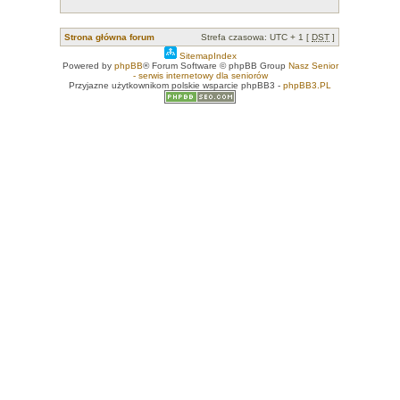
Strona główna forum
Strefa czasowa: UTC + 1 [
DST
]
SitemapIndex
Powered by
phpBB
® Forum Software © phpBB Group
Nasz Senior
- serwis internetowy dla seniorów
Przyjazne użytkownikom polskie wsparcie phpBB3 -
phpBB3.PL