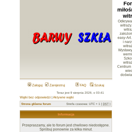
Fo
miłoś
wit
Odkrywa
witraży
witr
założon
easy-Art.
i nar
witra
Wystawy 
werni
Szko
witra
Centrum
wied
doświa
Zaloguj
Zarejestruj
FAQ
Szukaj
Teraz jest 9 sierpnia 2026, o 03:41
Wątki bez odpowiedzi
|
Aktywne wątki
Strona główna forum
Strefa czasowa: UTC + 1 [
DST
]
Informacja
Przepraszamy, ale to forum jest chwilowo niedostępne.
Spróbuj ponownie za kilka minut.