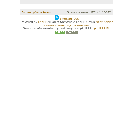
Strona główna forum
Strefa czasowa: UTC + 1 [
DST
]
SitemapIndex
Powered by
phpBB
® Forum Software © phpBB Group
Nasz Senior
- serwis internetowy dla seniorów
Przyjazne użytkownikom polskie wsparcie phpBB3 -
phpBB3.PL