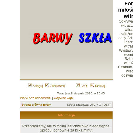
Fo
miłoś
wit
Odkrywa
witraży
witr
założon
easy-Art.
i nar
witra
Wystawy 
werni
Szko
witra
Centrum
wied
doświa
Zaloguj
Zarejestruj
FAQ
Szukaj
Teraz jest 8 sierpnia 2026, o 15:45
Wątki bez odpowiedzi
|
Aktywne wątki
Strona główna forum
Strefa czasowa: UTC + 1 [
DST
]
Informacja
Przepraszamy, ale to forum jest chwilowo niedostępne.
Spróbuj ponownie za kilka minut.