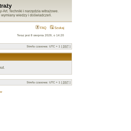
traży
Art. Techniki i narzędzia witrażowe.
m wymiany wiedzy i doświadczeń.
FAQ
Szukaj
Teraz jest 8 sierpnia 2026, o 14:20
Strefa czasowa: UTC + 1 [
DST
]
ut.
Strefa czasowa: UTC + 1 [
DST
]
ów