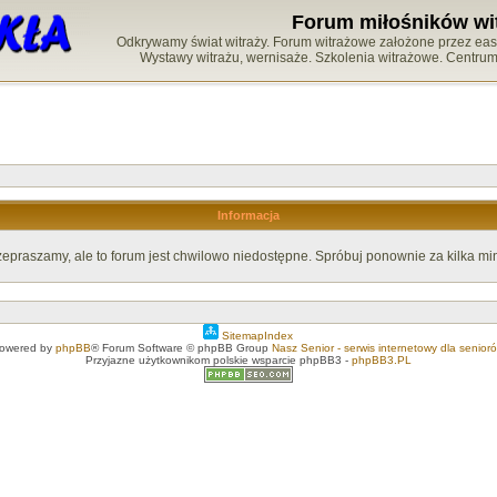
Forum miłośników wi
Odkrywamy świat witraży. Forum witrażowe założone przez easy-
Wystawy witrażu, wernisaże. Szkolenia witrażowe. Centru
Informacja
zepraszamy, ale to forum jest chwilowo niedostępne. Spróbuj ponownie za kilka min
SitemapIndex
owered by
phpBB
® Forum Software © phpBB Group
Nasz Senior - serwis internetowy dla senior
Przyjazne użytkownikom polskie wsparcie phpBB3 -
phpBB3.PL