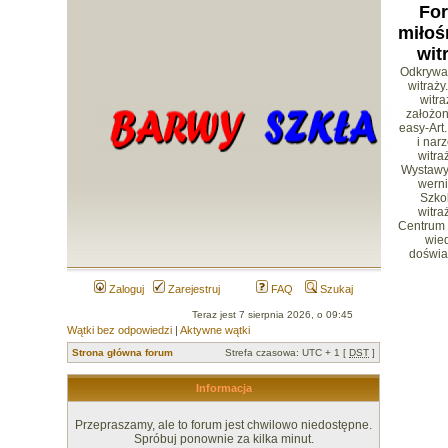
Fo
miłoś
wit
Odkrywa
witraży
witr
założon
easy-Art.
i nar
witra
Wystawy 
werni
Szko
witra
Centrum
wied
doświa
Zaloguj
Zarejestruj
FAQ
Szukaj
Teraz jest 7 sierpnia 2026, o 09:45
Wątki bez odpowiedzi
|
Aktywne wątki
Strona główna forum
Strefa czasowa: UTC + 1 [
DST
]
Informacja
Przepraszamy, ale to forum jest chwilowo niedostępne.
Spróbuj ponownie za kilka minut.