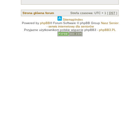
Strona główna forum
Strefa czasowa: UTC + 1 [
DST
]
SitemapIndex
Powered by
phpBB
® Forum Software © phpBB Group
Nasz Senior
- serwis internetowy dla seniorów
Przyjazne użytkownikom polskie wsparcie phpBB3 -
phpBB3.PL