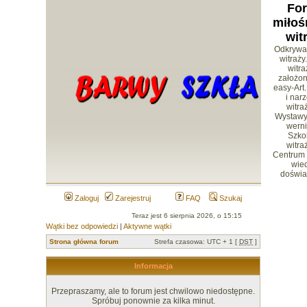
Fo
miłoś
wit
Odkrywa
witraży
witr
założon
easy-Art.
i nar
witra
Wystawy 
werni
Szko
witra
Centrum
wied
doświa
Zaloguj
Zarejestruj
FAQ
Szukaj
Teraz jest 6 sierpnia 2026, o 15:15
Wątki bez odpowiedzi
|
Aktywne wątki
Strona główna forum
Strefa czasowa: UTC + 1 [
DST
]
Informacja
Przepraszamy, ale to forum jest chwilowo niedostępne.
Spróbuj ponownie za kilka minut.