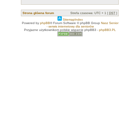
Strona główna forum
Strefa czasowa: UTC + 1 [
DST
]
SitemapIndex
Powered by
phpBB
® Forum Software © phpBB Group
Nasz Senior
- serwis internetowy dla seniorów
Przyjazne użytkownikom polskie wsparcie phpBB3 -
phpBB3.PL