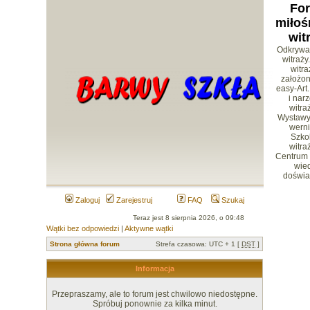
Fo
miłoś
wit
Odkrywa
witraży
witr
założon
easy-Art.
i nar
witra
Wystawy 
werni
Szko
witra
Centrum
wied
doświa
Zaloguj
Zarejestruj
FAQ
Szukaj
Teraz jest 8 sierpnia 2026, o 09:48
Wątki bez odpowiedzi
|
Aktywne wątki
Strona główna forum
Strefa czasowa: UTC + 1 [
DST
]
Informacja
Przepraszamy, ale to forum jest chwilowo niedostępne.
Spróbuj ponownie za kilka minut.