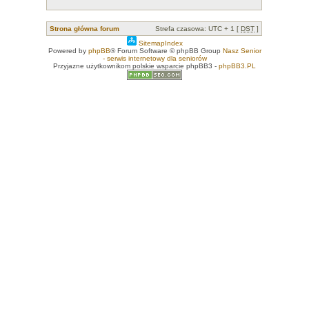
Strona główna forum
Strefa czasowa: UTC + 1 [
DST
]
SitemapIndex
Powered by
phpBB
® Forum Software © phpBB Group
Nasz Senior
- serwis internetowy dla seniorów
Przyjazne użytkownikom polskie wsparcie phpBB3 -
phpBB3.PL